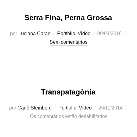
Serra Fina, Perna Grossa
Postado
por
Luciana Caran
Portfolio
,
Video
09/04/2016
em
Sem comentários
Transpatagônia
Postado
por
Cauê Steinberg
Portfolio
,
Video
26/11/2014
em
Os comentários estão desabilitados