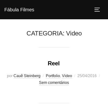
Pular
Fábula Filmes
para
ALTE
o
conteúdo
CATEGORIA:
Video
Reel
Postado
por
Cauê Steinberg
Portfolio
,
Video
25/04/2016
em
Sem comentários