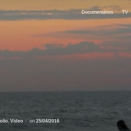
Documentários
TV
Postado
olio
,
Video
on
25/04/2016
em