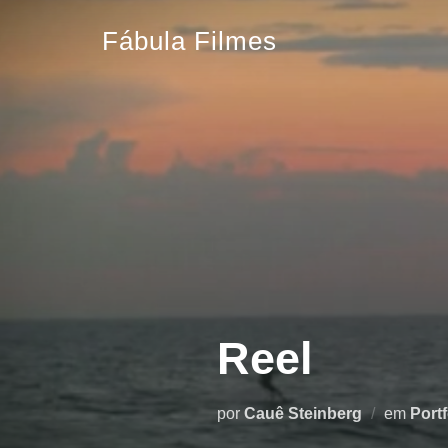
Pular
Fábula Filmes
para
o
conteúdo
Reel
por
Cauê Steinberg
em
Portf